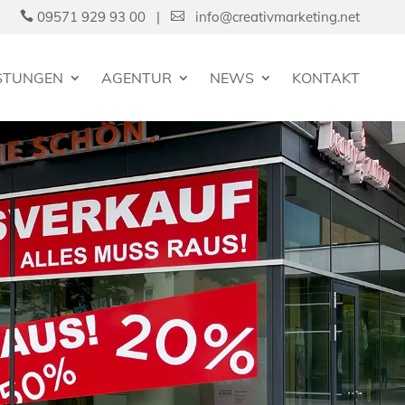
09571 929 93 00 |
info@creativmarketing.net


ISTUNGEN
AGENTUR
NEWS
KONTAKT