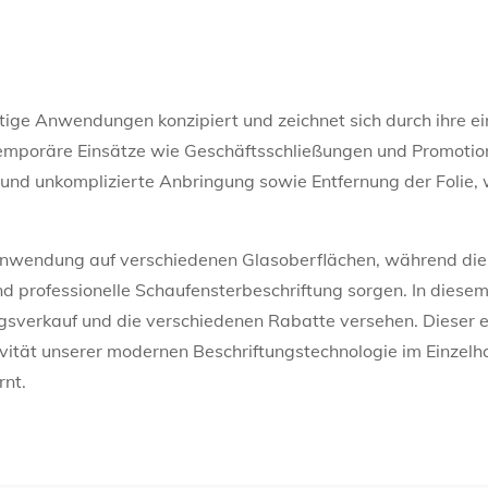
istige Anwendungen konzipiert und zeichnet sich durch ihre e
 temporäre Einsätze wie Geschäftsschließungen und Promoti
e und unkomplizierte Anbringung sowie Entfernung der Folie
hre Anwendung auf verschiedenen Glasoberflächen, während di
und professionelle Schaufensterbeschriftung sorgen. In diese
verkauf und die verschiedenen Rabatte versehen. Dieser er
ivität unserer modernen Beschriftungstechnologie im Einzel
rnt.