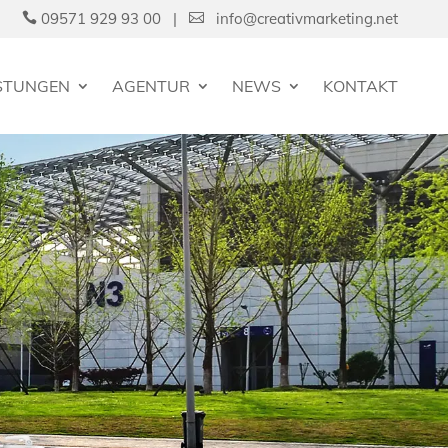
09571 929 93 00 |
info@creativmarketing.net


ISTUNGEN
AGENTUR
NEWS
KONTAKT