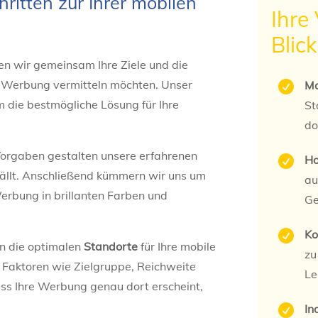
chritten zur Ihrer mobilen
Ihre 
Blick
hen wir gemeinsam Ihre Ziele und die
er Werbung vermitteln möchten. Unser
Mo

m die bestmögliche Lösung für Ihre
St
do
 Vorgaben gestalten unsere erfahrenen
Ho

 fällt. Anschließend kümmern wir uns um
au
Werbung in brillanten Farben und
Ge
Ko

n die optimalen
Standorte
für Ihre mobile
zu
 Faktoren wie Zielgruppe, Reichweite
Le
dass Ihre Werbung genau dort erscheint,
In
